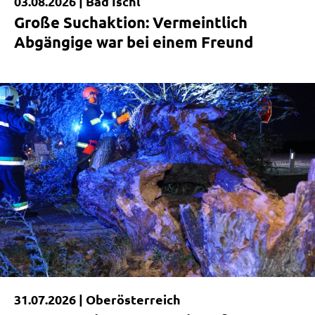
03.08.2026 |
Bad Ischl
Kurzmeldung
Große Suchaktion: Vermeintlich
Abgängige war bei einem Freund
|
31.07.2026 |
Oberösterreich