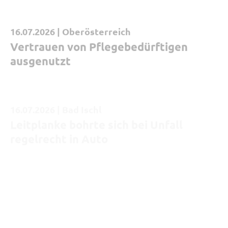
16.07.2026 |
Oberösterreich
Kurzmeldung
Vertrauen von Pflegebedürftigen
ausgenutzt
16.07.2026 |
Bad Ischl
Kurzmeldung
Leitplanke bohrte sich bei Unfall
regelrecht in Auto
15.07.2026 |
Oberösterreich
Kurzmeldung
Vorgetäuschter Verkauf:
Klärungsmeldung zu mehrfachem
Betrug