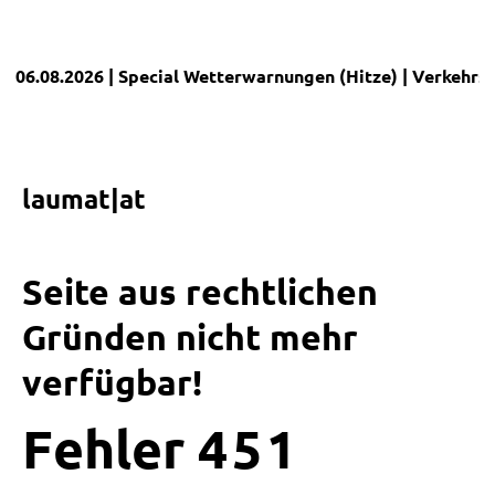
06.08.2026
| Special
Wetterwarnungen (Hitze)
|
Verkehrs
laumat|at
Seite aus rechtlichen
Gründen nicht mehr
verfügbar!
Fehler
4
5
1