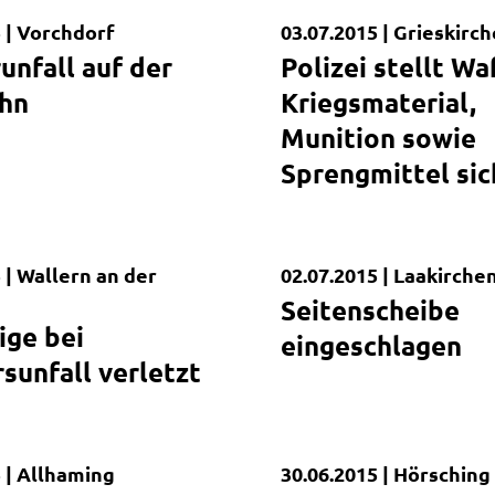
 |
Vorchdorf
03.07.2015 |
Grieskirc
dung
Kurzmeldung
unfall auf der
Polizei stellt Wa
hn
Kriegsmaterial,
Munition sowie
Sprengmittel sic
 |
Wallern an der
02.07.2015 |
Laakirche
dung
Kurzmeldung
Seitenscheibe
ige bei
eingeschlagen
sunfall verletzt
 |
Allhaming
30.06.2015 |
Hörsching
dung
Kurzmeldung