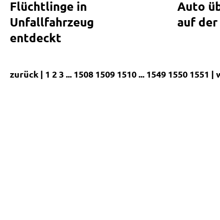
Flüchtlinge in
Auto üb
Unfallfahrzeug
auf de
entdeckt
zurück |
1
2
3
...
1508
1509
1510
...
1549
1550
1551
| 