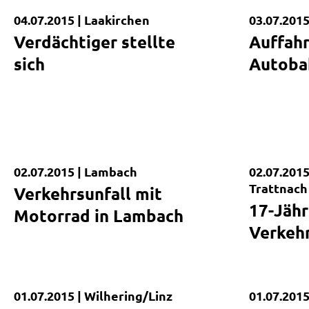
04.07.2015 |
Laakirchen
03.07.2015
Kurzmeldung
Kurzmel
Verdächtiger stellte
Auffahr
sich
Autoba
02.07.2015 |
Lambach
02.07.2015
Kurzmeldung
Kurzmel
Trattnach
Verkehrsunfall mit
17-Jähr
Motorrad in Lambach
Verkehr
01.07.2015 |
Wilhering/Linz
01.07.2015
Kurzmeldung
Kurzmel