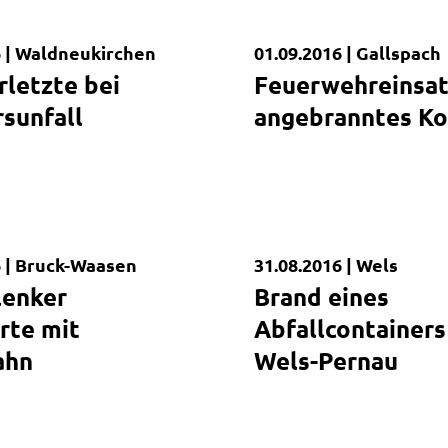
 |
Waldneukirchen
01.09.2016 |
Gallspach
dung
Kurzmeldung
rletzte bei
Feuerwehreinsat
sunfall
angebranntes K
 |
Bruck-Waasen
31.08.2016 |
Wels
dung
Kurzmeldung
enker
Brand eines
erte mit
Abfallcontainers
ahn
Wels-Pernau