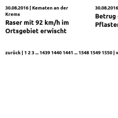
30.08.2016 |
Kematen an der
30.08.2016
Kurzmeldung
Kurzmel
Krems
Betrug
Raser mit 92 km/h im
Pflaste
Ortsgebiet erwischt
zurück |
1
2
3
...
1439
1440
1441
...
1548
1549
1550
| 