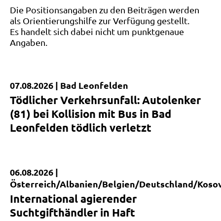
Die Positionsangaben zu den Beiträgen werden
als Orientierungshilfe zur Verfügung gestellt.
Es handelt sich dabei nicht um punktgenaue
Angaben.
07.08.2026 |
Bad Leonfelden
Tödlicher Verkehrsunfall
Tödlicher Verkehrsunfall: Autolenker
B126 Leonfeldener Straße
(81) bei Kollision mit Bus in Bad
Bad Leonfelden
Leonfelden tödlich verletzt
06.08.2026 |
Kurzmeldung
Österreich/Albanien/Belgien/Deutschland/Koso
International agierender
Suchtgifthändler in Haft