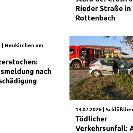
Rieder Straße in
Rottenbach
|
 |
Neukirchen am
dung
zerstochen:
gsmeldung nach
schädigung
13.07.2026 |
Schlüßlbe
Tödlicher
Verkehrsunfall: 