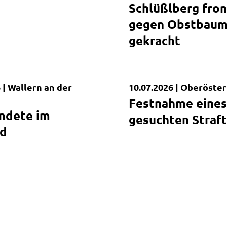
Schlüßlberg fron
gegen Obstbau
gekracht
 |
Wallern an der
10.07.2026 |
Oberöster
dung
Kurzmeldung
Festnahme eines
ndete im
gesuchten Straft
ld