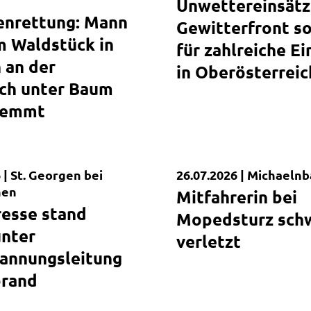
Unwettereinsätz
enrettung: Mann
Gewitterfront s
m Waldstück in
für zahlreiche Ei
 an der
in Oberösterreic
ach unter Baum
lemmt
 |
St. Georgen bei
26.07.2026 |
Michaelnb
dung
Kurzmeldung
hen
Mitfahrerin bei
resse stand
Mopedsturz sch
unter
verletzt
annungsleitung
brand