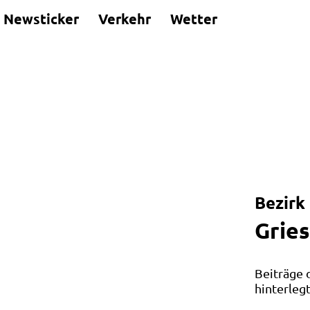
Newsticker
Verkehr
Wetter
Leaflet
|
©
OpenStreetMap
und Mitwirkende
Bezirk
Grie
Beiträge 
hinterleg