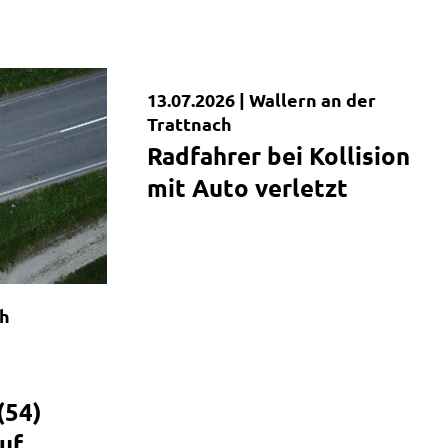
13.07.2026 |
Wallern an der
Kurzmeldung
Trattnach
Radfahrer bei Kollision
mit Auto verletzt
h
(54)
auf