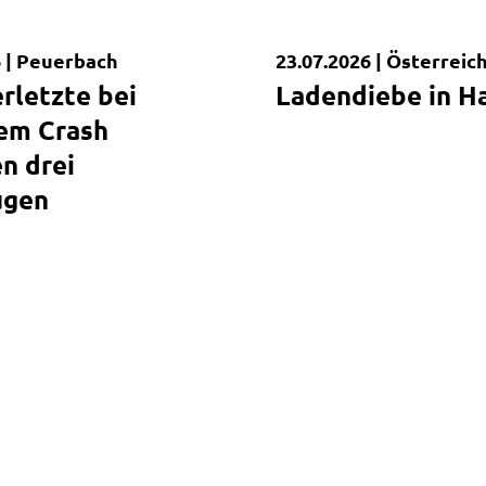
 |
Peuerbach
23.07.2026 |
Österreic
dung
Kurzmeldung
rletzte bei
Ladendiebe in H
em Crash
n drei
ugen