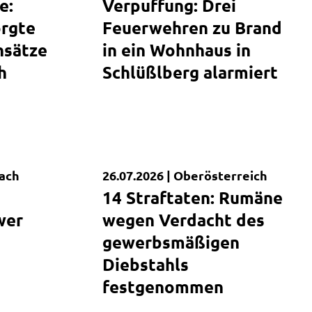
e:
Verpuffung: Drei
orgte
Feuerwehren zu Brand
nsätze
in ein Wohnhaus in
h
Schlüßlberg alarmiert
ach
26.07.2026 |
Oberösterreich
Kurzmeldung
14 Straftaten: Rumäne
wer
wegen Verdacht des
gewerbsmäßigen
Diebstahls
festgenommen