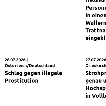
Person
in eine
Wallern
Trattn
eingek
28.07.2026 |
27.07.2026
Kurzmeldung
Kurzmel
Österreich/Deutschland
Grieskirc
Schlag gegen illegale
Strohp
Prostitution
genau 
Hochsp
in Voll