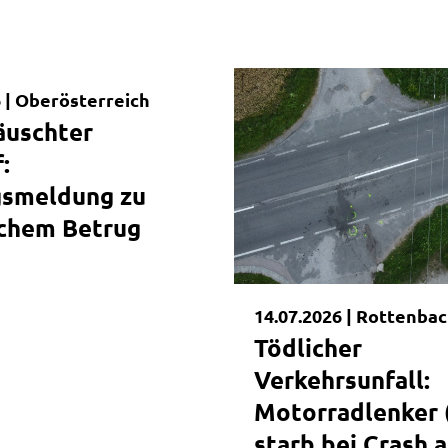
|
 |
Oberösterreich
dung
äuschter
:
gsmeldung zu
chem Betrug
14.07.2026 |
Rottenbac
Tödlicher
Verkehrsunfall:
Motorradlenker 
starb bei Crash 