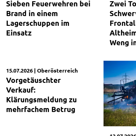
Sieben Feuerwehren bei
Zwei To
B148 Althe
Brand in einem
Weng im In
Schwerv
Lagerschuppen im
Frontal
Einsatz
Altheim
Weng im
15.07.2026 |
Oberösterreich
Kurzmeldung
Vorgetäuschter
Verkauf:
Klärungsmeldung zu
mehrfachem Betrug
13.07.2026