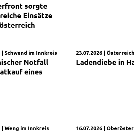
rfront sorgte
lreiche Einsätze
österreich
 |
Schwand im Innkreis
23.07.2026 |
Österreic
dung
Kurzmeldung
ischer Notfall
Ladendiebe in H
vatkauf eines
 |
Weng im Innkreis
16.07.2026 |
Oberöster
erkehrsunfall
Kurzmeldung