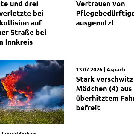
te und drei
Vertrauen von
imer Straße
nkreis
erletzte bei
Pflegebedürftig
kollision auf
ausgenutzt
er Straße bei
 Innkreis
13.07.2026 |
Aspach
Kurzmeldung
Stark verschwitz
Mädchen (4) aus
überhitztem Fah
befreit
 |
Burgkirchen