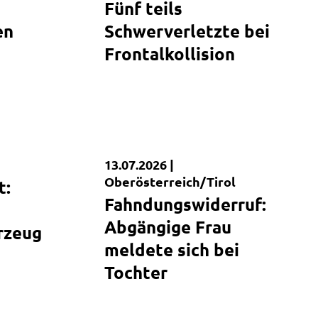
Fünf teils
en
Schwerverletzte bei
Frontalkollision
13.07.2026 |
Kurzmeldung
Oberösterreich/Tirol
t:
Fahndungswiderruf:
Abgängige Frau
rzeug
meldete sich bei
Tochter