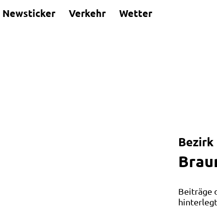
Newsticker
Verkehr
Wetter
Leaflet
|
©
OpenStreetMap
und Mitwirkende
Bezirk
Brau
Beiträge 
hinterleg