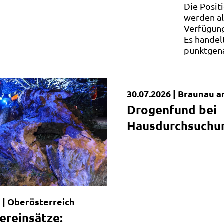
Die Posit
werden al
Verfügung
Es handel
punktgen
30.07.2026 |
Braunau a
Kurzmeldung
vo/Serbien/Spanien
Drogenfund bei
Hausdurchsuchu
 |
Oberösterreich
ereinsätze: